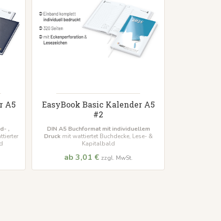
r A5
EasyBook Basic Kalender A5
#2
d- ,
DIN A5 Buchformat
mit individuellem
tierter
Druck
mit wattiertet Buchdecke, Lese- &
ld
Kapitalbald
ab 3,01 €
zzgl. MwSt.