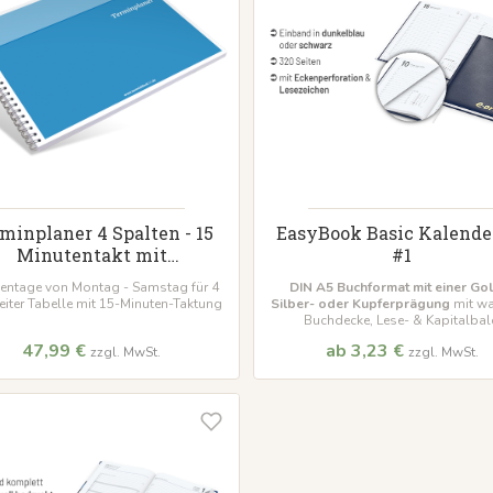
minplaner 4 Spalten - 15
EasyBook Basic Kalende
Minutentakt mit
#1
Wunschdatum
ntage von Montag - Samstag für 4
DIN A5 Buchformat
mit einer Gol
eiter Tabelle mit 15-Minuten-Taktung
Silber- oder Kupferprägung
mit wat
Buchdecke, Lese- & Kapitalba
47,99 €
ab 3,23 €
zzgl. MwSt.
zzgl. MwSt.