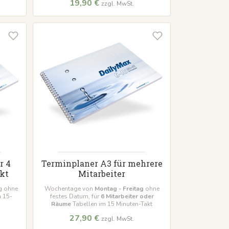
19,90 €
zzgl. MwSt.
r 4
Terminplaner A3 für mehrere
akt
Mitarbeiter
g ohne
Wochentage von
Montag - Freitag
ohne
m 15-
festes Datum, für
6 Mitarbeiter oder
Räume
Tabellen im 15 Minuten-Takt
27,90 €
zzgl. MwSt.