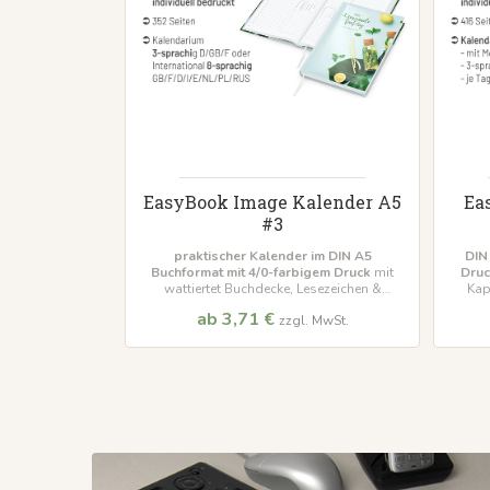
EasyBook Image Kalender A5
Ea
#3
praktischer Kalender im DIN A5
DIN
Buchformat
mit 4/0-farbigem Druck
mit
Druc
wattiertet Buchdecke, Lesezeichen &
Kap
Kapitalbald
ab 3,71 €
zzgl. MwSt.