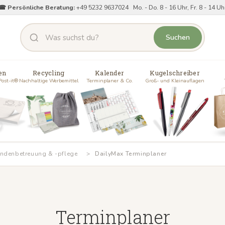
☎ Persönliche Beratung:
+49 5232 9637024 Mo. - Do. 8 - 16 Uhr, Fr. 8 - 14 Uh
Suchen
en
Recycling
Kalender
Kugelschreiber
Post-it®
Nachhaltige Werbemittel
Terminplaner & Co.
Groß- und Kleinauflagen
ndenbetreuung & -pflege
DailyMax Terminplaner
Terminplaner