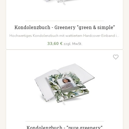
Kondolenzbuch - Greenery "green & simple"
Hochwertiges Kondolenzbuch mit wattiertem Hardcover-Einband im
Design 'Pure Greenery'. 100 Seiten aus starkem 120 g/m² Papier bieten
33,60 €
zzgl. MwSt.
viel Platz für persönliche Worte des Beileids.
Kondolenzbuch - "pure greenery"