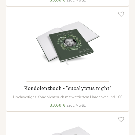
zzgl. MwSt.
Lesezeichenband – ein würdevoller Ort für Erinnerungen.
Kondolenzbuch - "eucalyptus night"
Hochwertiges Kondolenzbuch mit wattiertem Hardcover und 100
Seiten für persönliche Beileidsbekundungen. Ein würdevoller Ort, um
33,60 €
zzgl. MwSt.
Erinnerungen und Anteilnahme zu bewahren.