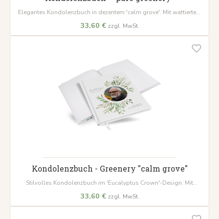
Elegantes Kondolenzbuch in dezentem 'calm grove'. Mit wattiertem
Hardcover, 100 Seiten auf hochwertigem Papier und weißem
33,60 €
zzgl. MwSt.
Lesezeichenband – ein würdevoller Ort für Erinnerungen.
Kondolenzbuch - Greenery "calm grove"
Stilvolles Kondolenzbuch im 'Eucalyptus Crown'-Design. Mit
wattiertem Hardcover-Einband und 100 Seiten aus hochwertigem 120
33,60 €
zzgl. MwSt.
g/m² Papier zum Festhalten wertvoller Erinnerungen.