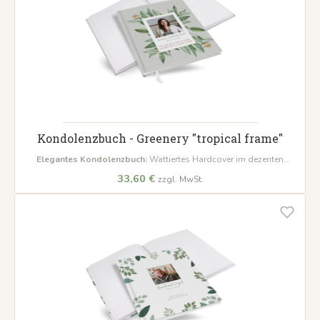
Kondolenzbuch - Greenery "tropical frame"
Elegantes Kondolenzbuch:
Wattiertes Hardcover im dezenten
Design.
Viel Platz für Erinnerungen:
100 cremeweiße Seiten.
33,60 €
zzgl. MwSt.
Hochwertige Ausstattung:
Inklusive Lesezeichenband.