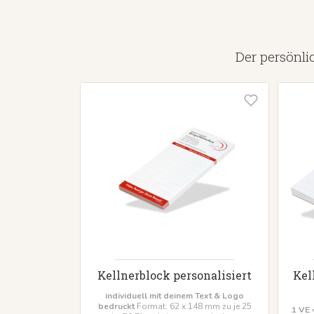
Der persönli
Kellnerblock personalisiert
Kel
individuell mit deinem Text & Logo
bedruckt
Format: 62 x 148 mm zu je 25
1 VE 