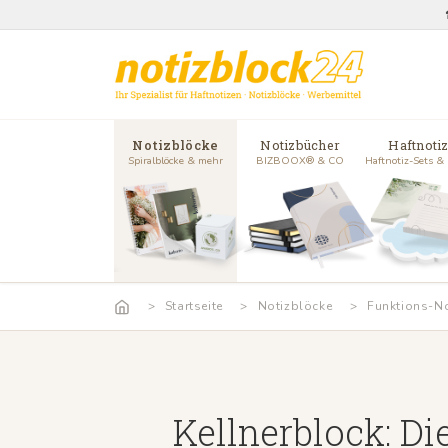
Notizblöcke
Notizbücher
Haftnoti
Spiralblöcke & mehr
BIZBOOX® & CO
Haftnotiz-Sets &
Startseite
Notizblöcke
Funktions-No
Kellnerblock: Di