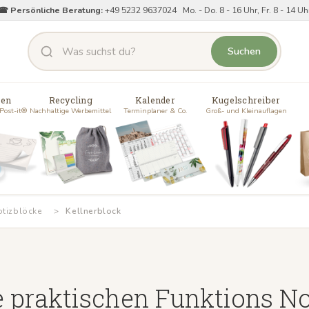
☎ Persönliche Beratung:
+49 5232 9637024 Mo. - Do. 8 - 16 Uhr, Fr. 8 - 14 Uh
Suchen
zen
Recycling
Kalender
Kugelschreiber
 Post-it®
Nachhaltige Werbemittel
Terminplaner & Co.
Groß- und Kleinauflagen
tizblöcke
Kellnerblock
e praktischen Funktions No