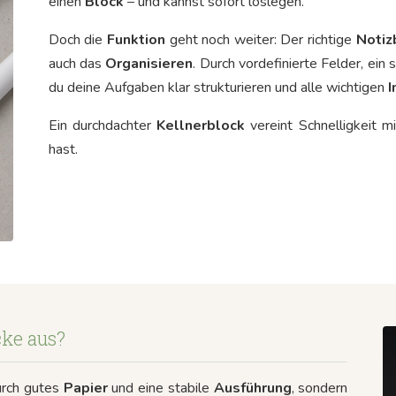
einen
Block
– und kannst sofort loslegen.
Doch die
Funktion
geht noch weiter: Der richtige
Notiz
auch das
Organisieren
. Durch vordefinierte Felder, ein 
du deine Aufgaben klar strukturieren und alle wichtigen
I
Ein durchdachter
Kellnerblock
vereint Schnelligkeit m
hast.
ke aus?
durch gutes
Papier
und eine stabile
Ausführung
, sondern