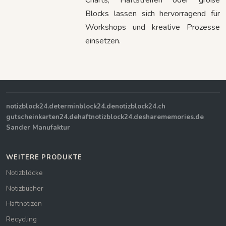
Blocks lassen sich hervorragend für
Workshops und kreative Prozesse
einsetzen.
notizblock24.de
terminblock24.de
notizblock24.ch
gutscheinkarten24.de
haftnotizblock24.de
sharememories.de
Sander Manufaktur
WEITERE PRODUKTE
Notizblöcke
Notizbücher
Haftnotizen
Recycling