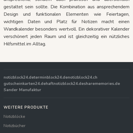
gestaltet sein sollte. Die Kombination aus ansprechendem
Design und funktionalen Elementen wie Feiertagen,
wichtigen Daten und Platz für Notizen macht einen
Wandkalender besonders wertvoll. Ein dekorativer Kalender
verschönert jeden Raum und ist gleichzeitig ein nützliches
Hilfsmittel im Alltag.
notizblock24.de
terminblock24.de
notizblock24.ch
gutscheinkarten24.de
haftnotizblock24.de
sharememories.de
Sander Manufaktur
WEITERE PRODUKTE
Notizblöcke
Notizbücher