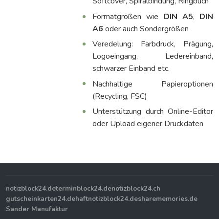
Softcover, Spiralbindung, Ringbuch
Formatgrößen wie
DIN A5
,
DIN
A6
oder auch Sondergrößen
Veredelung: Farbdruck, Prägung,
Logoeingang, Ledereinband,
schwarzer Einband etc.
Nachhaltige Papieroptionen
(Recycling, FSC)
Unterstützung durch Online-Editor
oder Upload eigener Druckdaten
notizblock24.de
terminblock24.de
notizblock24.ch
gutscheinkarten24.de
haftnotizblock24.de
sharememories.de
Sander Manufaktur