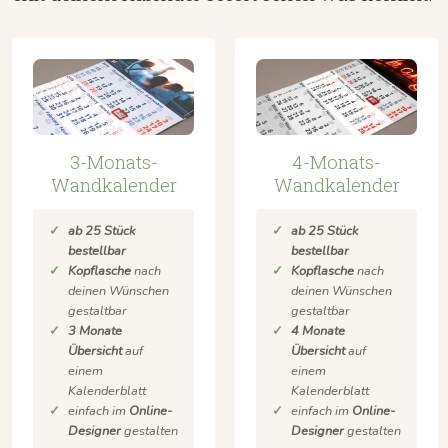
3-Monats-
4-Monats-
Wandkalender
Wandkalender
ab 25 Stück
ab 25 Stück
bestellbar
bestellbar
Kopflasche
nach
Kopflasche
nach
deinen Wünschen
deinen Wünschen
gestaltbar
gestaltbar
3 Monate
4 Monate
Übersicht
auf
Übersicht
auf
einem
einem
Kalenderblatt
Kalenderblatt
einfach im
Online-
einfach im
Online-
Designer
gestalten
Designer
gestalten