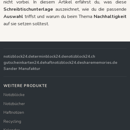
nicht vorbei. In diesem Artikel erfährst du, was diese
Schreibtischunterlage
auszeichnet, wie du die passende
Auswahl
triffst und warum du beim Thema
Nachhaltigkeit
auf sie setzen solltest.
notizblock24.de
terminblock24.de
notizblock24.ch
gutscheinkarten24.de
haftnotizblock24.de
sharememories.de
Sander Manufaktur
WEITERE PRODUKTE
Notizblöcke
Notizbücher
Haftnotizen
Recycling