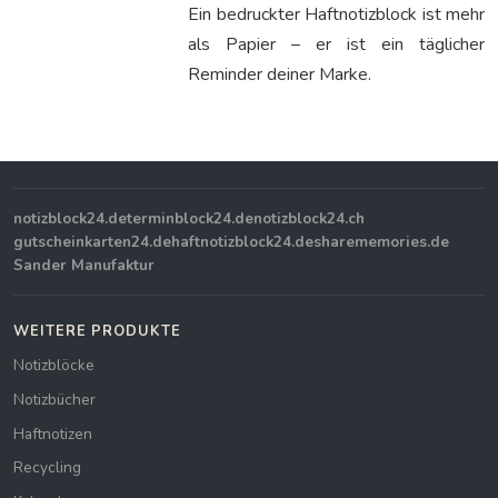
Ein bedruckter Haftnotizblock ist mehr
als Papier – er ist ein täglicher
Reminder deiner Marke.
notizblock24.de
terminblock24.de
notizblock24.ch
gutscheinkarten24.de
haftnotizblock24.de
sharememories.de
Sander Manufaktur
WEITERE PRODUKTE
Notizblöcke
Notizbücher
Haftnotizen
Recycling