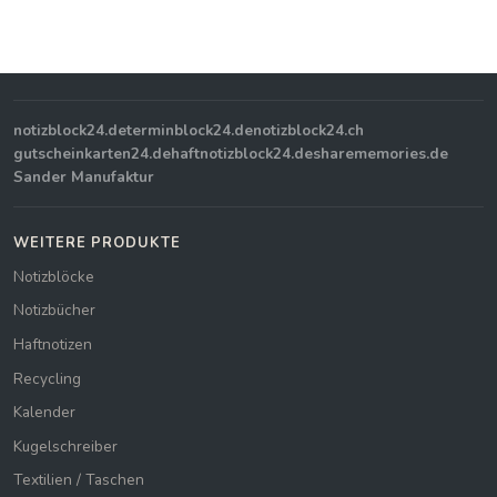
notizblock24.de
terminblock24.de
notizblock24.ch
gutscheinkarten24.de
haftnotizblock24.de
sharememories.de
Sander Manufaktur
WEITERE PRODUKTE
Notizblöcke
Notizbücher
Haftnotizen
Recycling
Kalender
Kugelschreiber
Textilien / Taschen