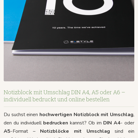
Notizblock mit Umschlag DIN A4, A5 oder A6 –
individuell bedruckt und online bestellen
Du suchst einen
hochwertigen Notizblock mit Umschlag
,
den du individuell
bedrucken
kannst? Ob im
DIN A4
- oder
A5
-Format –
Notizblöcke mit Umschlag
sind ein