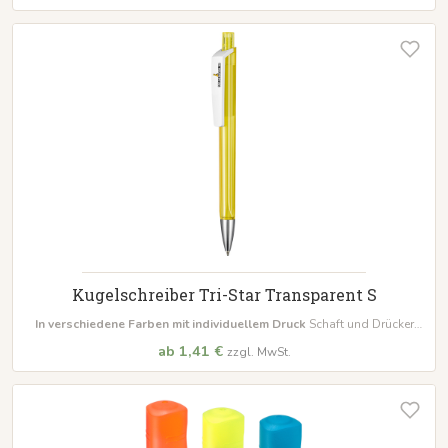
Kugelschreiber Tri-Star Transparent S
In verschiedene Farben mit individuellem Druck
Schaft und Drücker
glänzend transparent Glänzende Metallspitze und Clip in weiß Inklusive
ab 1,41 €
zzgl. MwSt.
Großraummine Ultra
Mindestbestellmenge 50