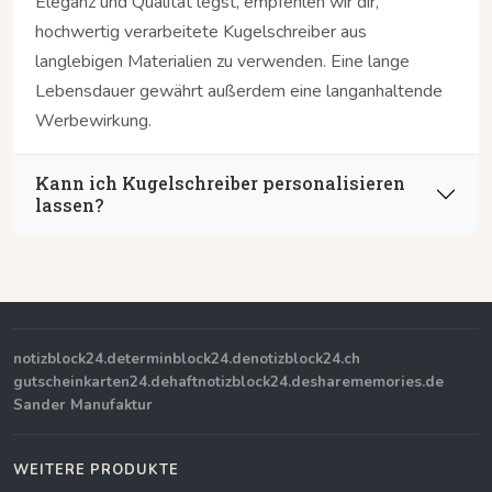
Eleganz und Qualität legst, empfehlen wir dir,
hochwertig verarbeitete Kugelschreiber aus
langlebigen Materialien zu verwenden. Eine lange
Lebensdauer gewährt außerdem eine langanhaltende
Werbewirkung.
Kann ich Kugelschreiber personalisieren
lassen?
notizblock24.de
terminblock24.de
notizblock24.ch
gutscheinkarten24.de
haftnotizblock24.de
sharememories.de
Sander Manufaktur
WEITERE PRODUKTE