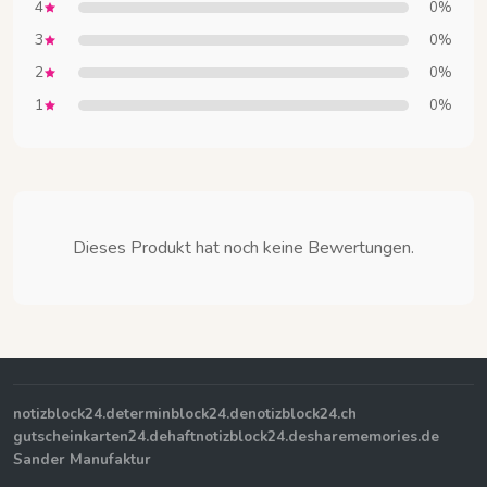
4
0%
3
0%
2
0%
1
0%
Dieses Produkt hat noch keine Bewertungen.
notizblock24.de
terminblock24.de
notizblock24.ch
gutscheinkarten24.de
haftnotizblock24.de
sharememories.de
Sander Manufaktur