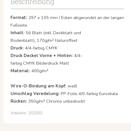
Beschreibung
Format:
297 x 105 mm / Ecken abgerundet an der langen
Fußseite
Inhalt:
56 Blatt (inkl. Deckblatt und
Bodenblatt), 170g/m² Naturoffset
Druck:
4/4-farbig CMYK
Druck Deckel Vorne + Hinten:
4/4-
farbig CMYK Bilderdruck Matt
Material:
400g/m²
Wire-O-Bindung am Kopf:
weiß
Umschlag Veredelung:
PP-Folie 4/0-farbig Euroskala
Rücken:
350g/m² Chromo unbedruckt
Artikelnr. 202002