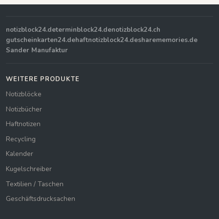
notizblock24.de
terminblock24.de
notizblock24.ch
gutscheinkarten24.de
haftnotizblock24.de
sharememories.de
Sander Manufaktur
WEITERE PRODUKTE
Notizblöcke
Notizbücher
Haftnotizen
Recycling
Kalender
Kugelschreiber
Textilien / Taschen
Geschäftsdrucksachen