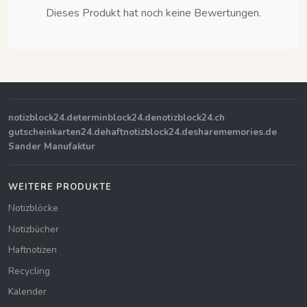
Dieses Produkt hat noch keine Bewertungen.
notizblock24.de
terminblock24.de
notizblock24.ch
gutscheinkarten24.de
haftnotizblock24.de
sharememories.de
Sander Manufaktur
WEITERE PRODUKTE
Notizblöcke
Notizbücher
Haftnotizen
Recycling
Kalender