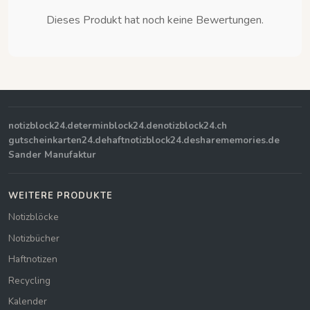
Dieses Produkt hat noch keine Bewertungen.
notizblock24.de
terminblock24.de
notizblock24.ch
gutscheinkarten24.de
haftnotizblock24.de
sharememories.de
Sander Manufaktur
WEITERE PRODUKTE
Notizblöcke
Notizbücher
Haftnotizen
Recycling
Kalender