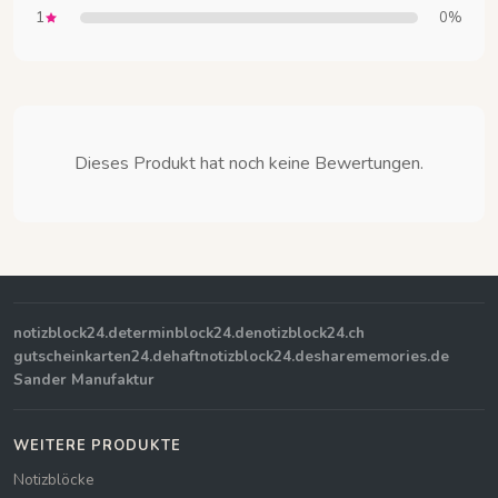
1
0%
Dieses Produkt hat noch keine Bewertungen.
notizblock24.de
terminblock24.de
notizblock24.ch
gutscheinkarten24.de
haftnotizblock24.de
sharememories.de
Sander Manufaktur
WEITERE PRODUKTE
Notizblöcke