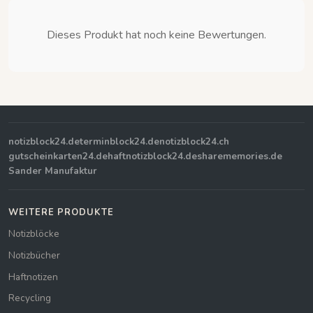
Dieses Produkt hat noch keine Bewertungen.
notizblock24.de
terminblock24.de
notizblock24.ch
gutscheinkarten24.de
haftnotizblock24.de
sharememories.de
Sander Manufaktur
WEITERE PRODUKTE
Notizblöcke
Notizbücher
Haftnotizen
Recycling