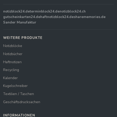
notizblock24.de
terminblock24.de
notizblock24.ch
gutscheinkarten24.de
haftnotizblock24.de
sharememories.de
Sander Manufaktur
WEITERE PRODUKTE
Notizblöcke
Notizbücher
Haftnotizen
Recycling
Kalender
Kugelschreiber
Textilien / Taschen
Geschäftsdrucksachen
INFORMATIONEN