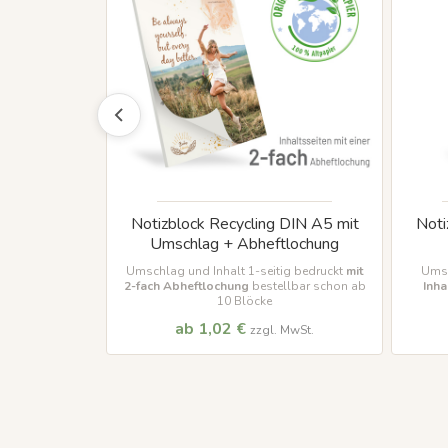
 x 72 mm in
Notizblock Recycling DIN A5 mit
Noti
n
Umschlag + Abheftlochung
 / Pantone U
Umschlag und Inhalt 1-seitig bedruckt
mit
Umsc
t weiss
2-fach Abheftlochung
bestellbar schon ab
Inha
10 Blöcke
ab 1,02 €
MwSt.
zzgl. MwSt.