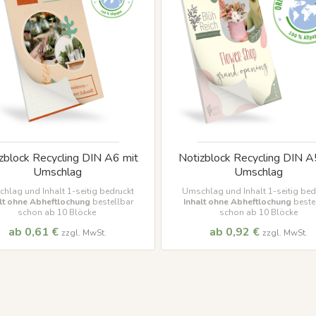
zblock Recycling DIN A6 mit
Notizblock Recycling DIN A
Umschlag
Umschlag
hlag und Inhalt 1-seitig bedruckt
Umschlag und Inhalt 1-seitig bed
lt ohne Abheftlochung
bestellbar
Inhalt ohne Abheftlochung
beste
schon ab 10 Blöcke
schon ab 10 Blöcke
ab 0,61 €
ab 0,92 €
zzgl. MwSt.
zzgl. MwSt.