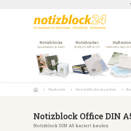
Notizblöcke
Notizbücher
Haftnotiz
Spiralblöcke & mehr
BIZBOOX® & CO
Haftnotiz-Sets & 
Startseite
Geschäftsdrucksachen
Bü
Notizblock Office DIN A
Notizblock DIN A5 kariert kaufen