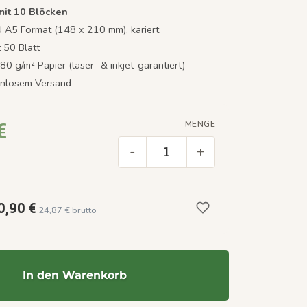
mit 10 Blöcken
N A5 Format (148 x 210 mm), kariert
t 50 Blatt
0 g/m² Papier (laser- & inkjet-garantiert)
tenlosem Versand
€
MENGE
-
+
0,90 €
24,87 € brutto
In den Warenkorb