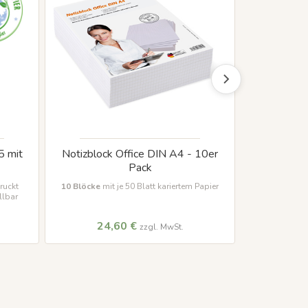
5 mit
Notizblock Office DIN A4 - 10er
Notizbloc
Pack
ruckt
10 Blöcke
mit je 50 Blatt kariertem Papier
5 Blöcke
mit
llbar
24,60 €
11
zzgl. MwSt.