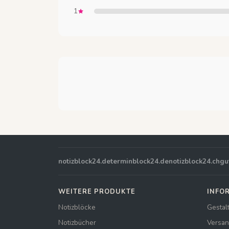
1
notizblock24.de
terminblock24.de
notizblock24.ch
gu
WEITERE PRODUKTE
INFO
Notizblöcke
Gestal
Notizbücher
Versan