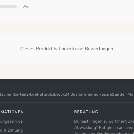
0%
Dieses Produkt hat noch keine Bewertungen.
tscheinkarten24.de
haftnotizblock24.de
sharememories.de
Sander Ma
RMATIONEN
BERATUNG
tungsservice
Du hast Fragen zu Sortiment un
Abwicklung? Ruf gleich an, uns
d & Zahlung
freundliche Kundenberatung hilft