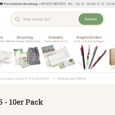
☎ Persönliche Beratung:
+49 5232 9637024 Mo. - Do. 8 - 16 Uhr, Fr. 8 - 14 Uh
Suchen
en
Recycling
Kalender
Kugelschreiber
Post-it®
Nachhaltige Werbemittel
Terminplaner & Co.
Groß- und Kleinauflagen
roorganisation & Arbeitshilfen
Notizblock Office
5 - 10er Pack