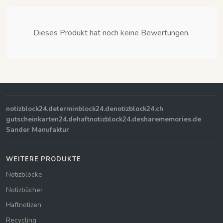
Dieses Produkt hat noch keine Bewertungen.
notizblock24.de
terminblock24.de
notizblock24.ch
gutscheinkarten24.de
haftnotizblock24.de
sharememories.de
Sander Manufaktur
WEITERE PRODUKTE
Notizblöcke
Notizbücher
Haftnotizen
Recycling