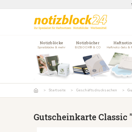
Notizblöcke
Notizbücher
Haftnotiz
Spiralblöcke & mehr
BIZBOOX® & CO
Haftnotiz-Sets & 
Startseite
Geschäftsdrucksachen
Gu
Gutscheinkarte Classic 