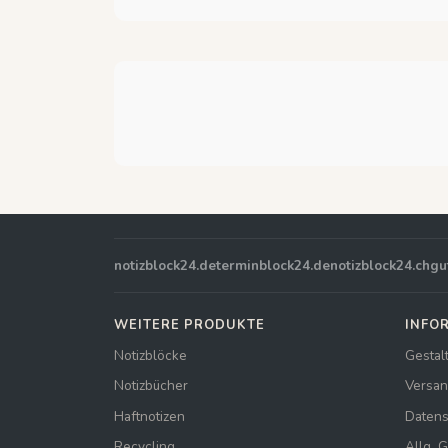
notizblock24.de
terminblock24.de
notizblock24.ch
gu
WEITERE PRODUKTE
INFO
Notizblöcke
Gestal
Notizbücher
Versan
Haftnotizen
Datens
Recycling
Allg. 