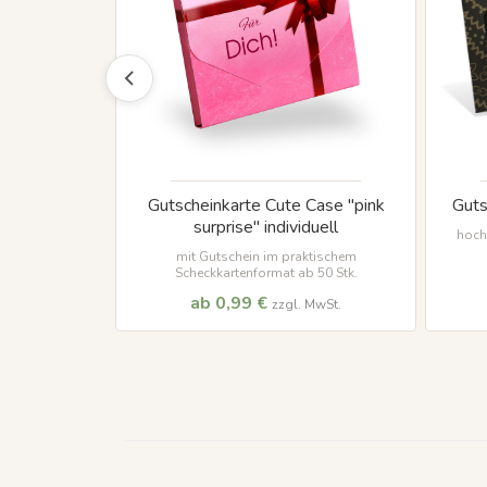
att "golden
Gutscheinkarte Cute Case "pink
Guts
surprise" individuell
hoch
mit Gutschein im praktischem
Scheckkartenformat ab 50 Stk.
ab 0,99 €
MwSt.
zzgl. MwSt.