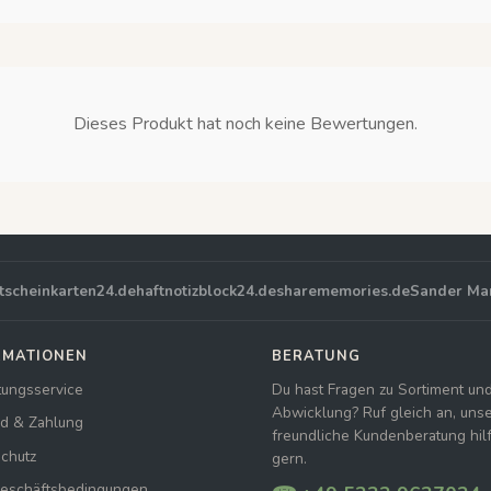
Dieses Produkt hat noch keine Bewertungen.
tscheinkarten24.de
haftnotizblock24.de
sharememories.de
Sander Ma
RMATIONEN
BERATUNG
tungsservice
Du hast Fragen zu Sortiment un
Abwicklung? Ruf gleich an, uns
d & Zahlung
freundliche Kundenberatung hilft
chutz
gern.
Geschäftsbedingungen