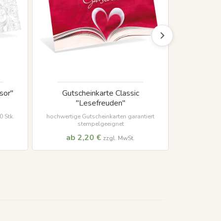
sor"
Gutscheinkarte Classic
Gutsch
"Lesefreuden"
 Stk.
hochwertige Gutscheinkarten garantiert
stempelgeeignet
ab 2,20 €
ab 
zzgl. MwSt.