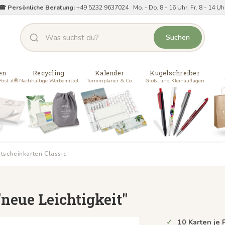
☎ Persönliche Beratung:
+49 5232 9637024 Mo. - Do. 8 - 16 Uhr, Fr. 8 - 14 Uh
Suchen
en
Recycling
Kalender
Kugelschreiber
Post-it®
Nachhaltige Werbemittel
Terminplaner & Co.
Groß- und Kleinauflagen
tscheinkarten Classic
"neue Leichtigkeit"
10 Karten je