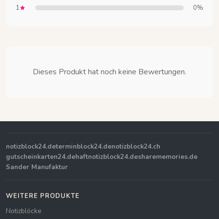
1
0%
Dieses Produkt hat noch keine Bewertungen.
notizblock24.de
terminblock24.de
notizblock24.ch
gutscheinkarten24.de
haftnotizblock24.de
sharememories.de
Sander Manufaktur
WEITERE PRODUKTE
Notizblöcke